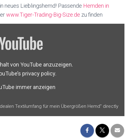
dein neues Lieblingshemd! Passende
Hemden in
ter
www.Tiger-Trading-Big-Size.de
zu finden
Inhalt von YouTube anzuzeigen.
ouTube’s privacy policy
.
ouTube immer anzeigen
idealen Textilumfang für mein Übergrößen Hemd" directly