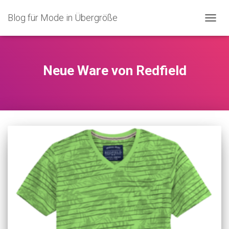
Blog für Mode in Übergröße
NAVIG
UMSC
Neue Ware von Redfield