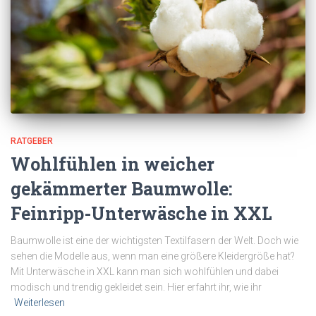
RATGEBER
Wohlfühlen in weicher
gekämmerter Baumwolle:
Feinripp-Unterwäsche in XXL
Baumwolle ist eine der wichtigsten Textilfasern der Welt. Doch wie
sehen die Modelle aus, wenn man eine größere Kleidergröße hat?
Mit Unterwäsche in XXL kann man sich wohlfühlen und dabei
modisch und trendig gekleidet sein. Hier erfahrt ihr, wie ihr
Weiterlesen