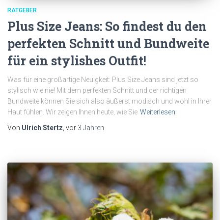
RATGEBER
Plus Size Jeans: So findest du den
perfekten Schnitt und Bundweite
für ein stylishes Outfit!
Was für eine großartige Neuigkeit: Plus Size Jeans sind jetzt so
stylisch wie nie! Mit dem perfekten Schnitt und der richtigen
Bundweite können Sie sich also äußerst modisch und wohl in Ihrer
Haut fühlen. Wir zeigen Ihnen heute, wie Sie
Weiterlesen
Von
Ulrich Stertz
, vor
3 Jahren