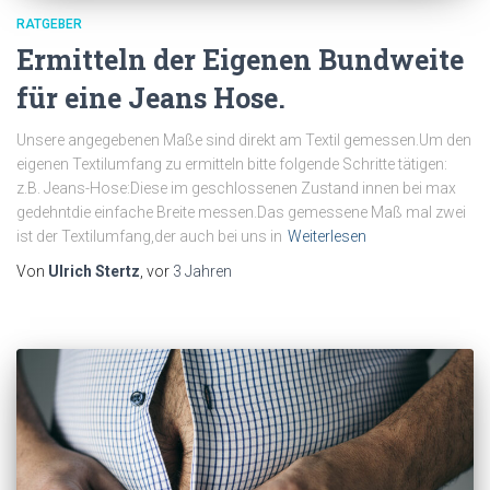
RATGEBER
Ermitteln der Eigenen Bundweite
für eine Jeans Hose.
Unsere angegebenen Maße sind direkt am Textil gemessen.Um den
eigenen Textilumfang zu ermitteln bitte folgende Schritte tätigen:
z.B. Jeans-Hose:Diese im geschlossenen Zustand innen bei max
gedehntdie einfache Breite messen.Das gemessene Maß mal zwei
ist der Textilumfang,der auch bei uns in
Weiterlesen
Von
Ulrich Stertz
, vor
3 Jahren