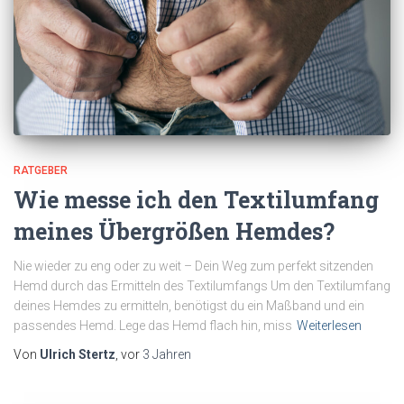
RATGEBER
Wie messe ich den Textilumfang
meines Übergrößen Hemdes?
Nie wieder zu eng oder zu weit – Dein Weg zum perfekt sitzenden
Hemd durch das Ermitteln des Textilumfangs Um den Textilumfang
deines Hemdes zu ermitteln, benötigst du ein Maßband und ein
passendes Hemd. Lege das Hemd flach hin, miss
Weiterlesen
Von
Ulrich Stertz
, vor
3 Jahren