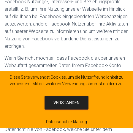
Facebook Nutzungs-, Interessen- und Beziehungsprofile
erstellt, z. B. um Ihre Nutzung unserer Webseite im Hinblick
auf die Ihnen bei Facebook eingeblendeten Werbeanzeigen
auszuwerten, andere Facebook-Nutzer über Ihre Aktivitäten
auf unserer Webseite zu informieren und um weitere mit der
Nutzung von Facebook verbundene Dienstleistungen zu
erbringen.
Wenn Sie nicht möchten, dass Facebook die über unseren
Webauftritt gesammelten Daten Ihrem Facebook-Konto
zuordnet, müssen Sie sich vor Ihrem Besuch unserer
Diese Seite verwendet Cookies, um die Nutzerfreundlichkeit zu
Webseite bei Facebook ausloggen.
verbessern. Mit der weiteren Verwendung stimmst du dem zu.
Zweck und Umfang der Datenerhebung und die weitere
Verarbeitung und Nutzung der Daten durch Facebook sowie
VERSTANDEN
Ihre diesbezüglichen Rechte und Einstellungsmöglichkeiten
zum Schutz Ihrer Privatsphäre entnehmen Sie bitte
den Datenschutzhinweisen, insbesondere der
Datenschutzerklärung
Datenrichtlinie von Facebook, welche Sie unter dem