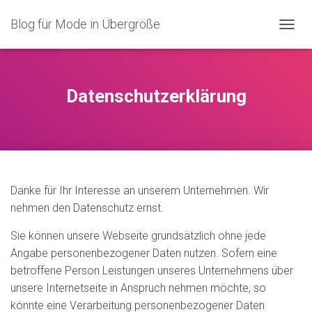
Blog für Mode in Übergröße
N
A
V
I
G
Datenschutzerklärung
A
T
I
O
N
U
M
Danke für Ihr Interesse an unserem Unternehmen. Wir
S
nehmen den Datenschutz ernst.
C
H
A
Sie können unsere Webseite grundsätzlich ohne jede
L
Angabe personenbezogener Daten nutzen. Sofern eine
T
betroffene Person Leistungen unseres Unternehmens über
E
unsere Internetseite in Anspruch nehmen möchte, so
N
könnte eine Verarbeitung personenbezogener Daten